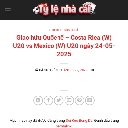
Chuyển
đến
nội
dung
SOI KÈO BÓNG ĐÁ
Giao hữu Quốc tế – Costa Rica (W)
U20 vs Mexico (W) U20 ngày 24-05-
2025
ĐÃ ĐĂNG TRÊN
THÁNG 5 22, 2025
BỞI
Mục nhập này đã được đăng trong
Soi Kèo Bóng Đá
. Đánh dấu trang
permalink
.