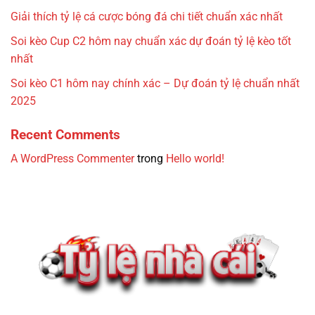
Giải thích tỷ lệ cá cược bóng đá chi tiết chuẩn xác nhất
Soi kèo Cup C2 hôm nay chuẩn xác dự đoán tỷ lệ kèo tốt
nhất
Soi kèo C1 hôm nay chính xác – Dự đoán tỷ lệ chuẩn nhất
2025
Recent Comments
A WordPress Commenter
trong
Hello world!