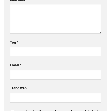
Tên
*
Email
*
Trang web