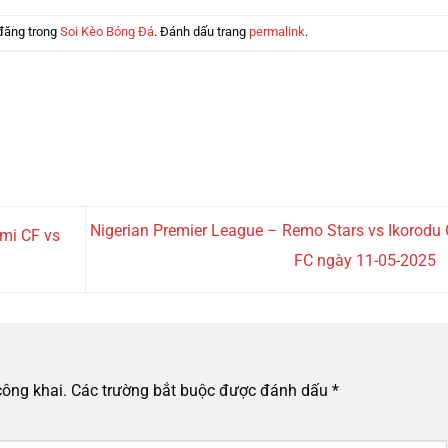
đăng trong
Soi Kèo Bóng Đá
. Đánh dấu trang
permalink
.
Nigerian Premier League – Remo Stars vs Ikorodu 
mi CF vs
FC ngày 11-05-2025
công khai.
Các trường bắt buộc được đánh dấu
*