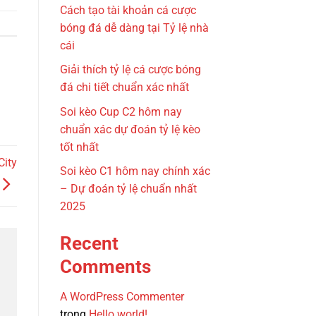
Cách tạo tài khoản cá cược
bóng đá dễ dàng tại Tỷ lệ nhà
cái
Giải thích tỷ lệ cá cược bóng
đá chi tiết chuẩn xác nhất
Soi kèo Cup C2 hôm nay
chuẩn xác dự đoán tỷ lệ kèo
tốt nhất
City
Soi kèo C1 hôm nay chính xác
– Dự đoán tỷ lệ chuẩn nhất
2025
Recent
Comments
A WordPress Commenter
trong
Hello world!