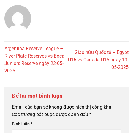
Argentina Reserve League –
Giao hữu Quốc tế – Egypt
River Plate Reserves vs Boca
U16 vs Canada U16 ngày 13-
Juniors Reserve ngày 22-05-
05-2025
2025
Để lại một bình luận
Email của bạn sẽ không được hiển thị công khai.
Các trường bắt buộc được đánh dấu
*
Bình luận
*