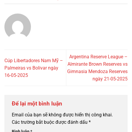
Argentina Reserve League –
Cúp Libertadores Nam Mỹ –
Almirante Brown Reserves vs
Palmeiras vs Bolivar ngày
Gimnasia Mendoza Reserves
16-05-2025
ngày 21-05-2025
Để lại một bình luận
Email của bạn sẽ không được hiển thị công khai.
Các trường bắt buộc được đánh dấu
*
Bình luận
*