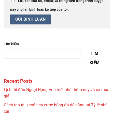
Lưu tên của tôi, email, và trang web trong trình duyệt
này cho lần bình luận kế tiếp của tôi.
Tìm kiếm
TÌM
KIẾM
Recent Posts
Lịch thi đấu Ngoại Hạng Anh mới nhất hôm nay và cả mùa
giải
Cách tạo tài khoản cá cược bóng đá dễ dàng tại Tỷ lệ nhà
cái