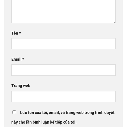
Tên
*
Email
*
Trang web
Lưu tên của tôi, email, và trang web trong trình duyệt
này cho lần bình luận kế tiếp của tôi.