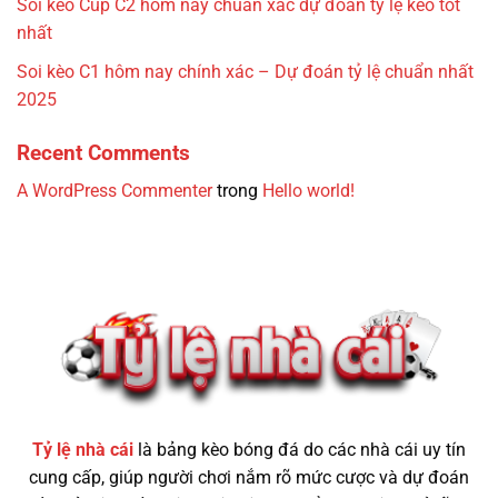
Soi kèo Cup C2 hôm nay chuẩn xác dự đoán tỷ lệ kèo tốt
nhất
Soi kèo C1 hôm nay chính xác – Dự đoán tỷ lệ chuẩn nhất
2025
Recent Comments
A WordPress Commenter
trong
Hello world!
Tỷ lệ nhà cái
là bảng kèo bóng đá do các nhà cái uy tín
cung cấp, giúp người chơi nắm rõ mức cược và dự đoán