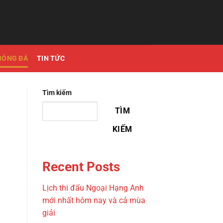
BÓNG ĐÁ
TIN TỨC
Tìm kiếm
TÌM
KIẾM
Recent Posts
Lịch thi đấu Ngoại Hạng Anh
mới nhất hôm nay và cả mùa
giải