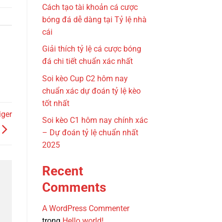
Cách tạo tài khoản cá cược
bóng đá dễ dàng tại Tỷ lệ nhà
cái
Giải thích tỷ lệ cá cược bóng
đá chi tiết chuẩn xác nhất
Soi kèo Cup C2 hôm nay
chuẩn xác dự đoán tỷ lệ kèo
tốt nhất
iger
Soi kèo C1 hôm nay chính xác
– Dự đoán tỷ lệ chuẩn nhất
2025
Recent
Comments
A WordPress Commenter
trong
Hello world!