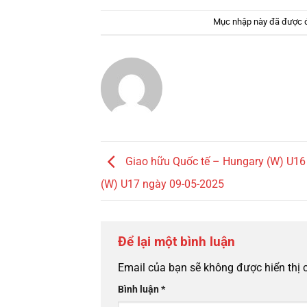
Mục nhập này đã được 
Giao hữu Quốc tế – Hungary (W) U16
(W) U17 ngày 09-05-2025
Để lại một bình luận
Email của bạn sẽ không được hiển thị 
Bình luận
*