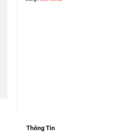
Thông Tin