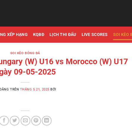
NG XẾP HẠNG
KQBĐ
LỊCH THI ĐẤU
LIVE SCORES
SOI KÈO 
SOI KÈO BÓNG ĐÁ
ungary (W) U16 vs Morocco (W) U17
gày 09-05-2025
 ĐĂNG TRÊN
THÁNG 5 21, 2025
BỞI