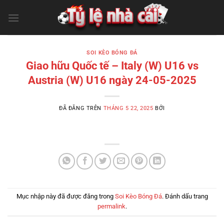
Chuyển
đến
nội
dung
SOI KÈO BÓNG ĐÁ
Giao hữu Quốc tế – Italy (W) U16 vs
Austria (W) U16 ngày 24-05-2025
ĐÃ ĐĂNG TRÊN
THÁNG 5 22, 2025
BỞI
Mục nhập này đã được đăng trong
Soi Kèo Bóng Đá
. Đánh dấu trang
permalink
.