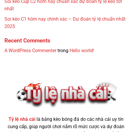
Soi kèo Cup C2 hôm nay chuẩn xác dự đoán tỷ lệ kèo tốt
nhất
Soi kèo C1 hôm nay chính xác – Dự đoán tỷ lệ chuẩn nhất
2025
Recent Comments
A WordPress Commenter
trong
Hello world!
Tỷ lệ nhà cái
là bảng kèo bóng đá do các nhà cái uy tín
cung cấp, giúp người chơi nắm rõ mức cược và dự đoán