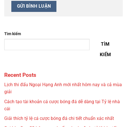
Tìm kiếm
TÌM
KIẾM
Recent Posts
Lịch thi đấu Ngoại Hạng Anh mới nhất hôm nay và cả mùa
giải
Cách tạo tài khoản cá cược bóng đá dễ dàng tại Tỷ lệ nhà
cái
Giải thích tỷ lệ cá cược bóng đá chi tiết chuẩn xác nhất