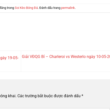
đăng trong
Soi Kèo Bóng Đá
. Đánh dấu trang
permalink
.
Giải VĐQG Bỉ – Charleroi vs Westerlo ngày 10-05-
gày 19-05-
công khai.
Các trường bắt buộc được đánh dấu
*