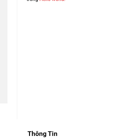
Thông Tin