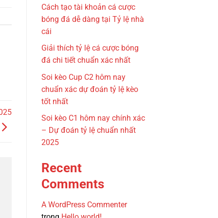
Cách tạo tài khoản cá cược
bóng đá dễ dàng tại Tỷ lệ nhà
cái
Giải thích tỷ lệ cá cược bóng
đá chi tiết chuẩn xác nhất
Soi kèo Cup C2 hôm nay
chuẩn xác dự đoán tỷ lệ kèo
tốt nhất
2025
Soi kèo C1 hôm nay chính xác
– Dự đoán tỷ lệ chuẩn nhất
2025
Recent
Comments
A WordPress Commenter
trong
Hello world!