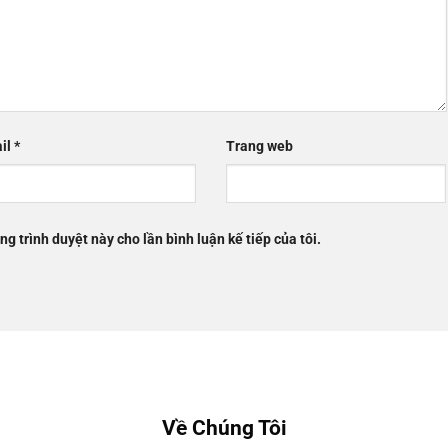
il
*
Trang web
ng trình duyệt này cho lần bình luận kế tiếp của tôi.
Về Chúng Tôi