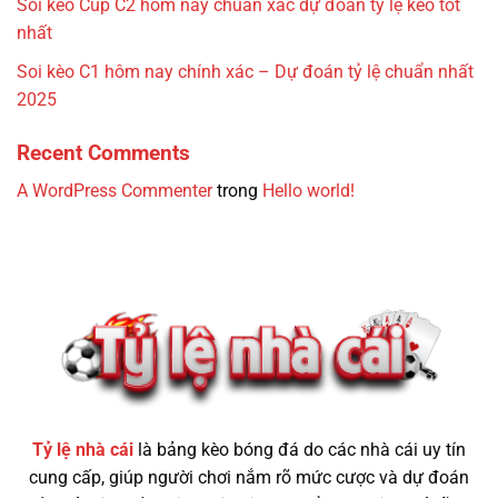
Soi kèo Cup C2 hôm nay chuẩn xác dự đoán tỷ lệ kèo tốt
nhất
Soi kèo C1 hôm nay chính xác – Dự đoán tỷ lệ chuẩn nhất
2025
Recent Comments
A WordPress Commenter
trong
Hello world!
Tỷ lệ nhà cái
là bảng kèo bóng đá do các nhà cái uy tín
cung cấp, giúp người chơi nắm rõ mức cược và dự đoán