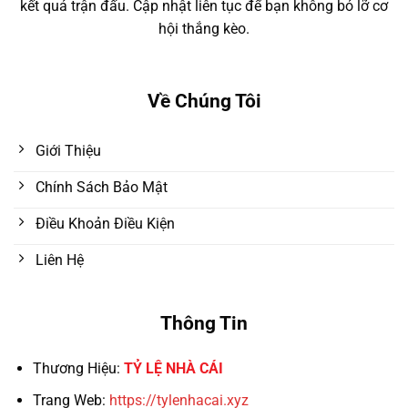
kết quả trận đấu. Cập nhật liên tục để bạn không bỏ lỡ cơ
hội thắng kèo.
Về Chúng Tôi
Giới Thiệu
Chính Sách Bảo Mật
Điều Khoản Điều Kiện
Liên Hệ
Thông Tin
Thương Hiệu:
TỶ LỆ NHÀ CÁI
Trang Web:
https://tylenhacai.xyz