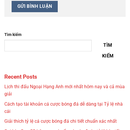
Tìm kiếm
TÌM
KIẾM
Recent Posts
Lịch thi đấu Ngoại Hạng Anh mới nhất hôm nay và cả mùa
giải
Cách tạo tài khoản cá cược bóng đá dễ dàng tại Tỷ lệ nhà
cái
Giải thích tỷ lệ cá cược bóng đá chi tiết chuẩn xác nhất