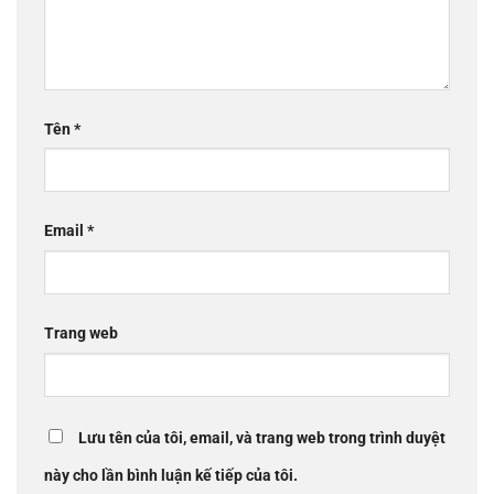
Tên
*
Email
*
Trang web
Lưu tên của tôi, email, và trang web trong trình duyệt
này cho lần bình luận kế tiếp của tôi.