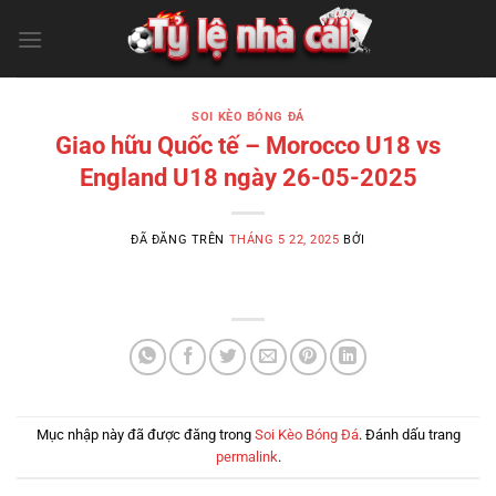
Chuyển
đến
nội
dung
SOI KÈO BÓNG ĐÁ
Giao hữu Quốc tế – Morocco U18 vs
England U18 ngày 26-05-2025
ĐÃ ĐĂNG TRÊN
THÁNG 5 22, 2025
BỞI
Mục nhập này đã được đăng trong
Soi Kèo Bóng Đá
. Đánh dấu trang
permalink
.