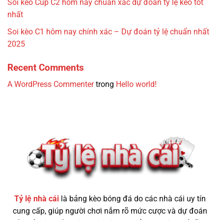
Soi kèo Cup C2 hôm nay chuẩn xác dự đoán tỷ lệ kèo tốt
nhất
Soi kèo C1 hôm nay chính xác – Dự đoán tỷ lệ chuẩn nhất
2025
Recent Comments
A WordPress Commenter
trong
Hello world!
Tỷ lệ nhà cái
là bảng kèo bóng đá do các nhà cái uy tín
cung cấp, giúp người chơi nắm rõ mức cược và dự đoán