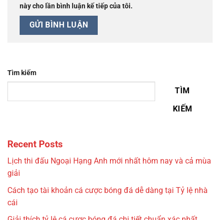
này cho lần bình luận kế tiếp của tôi.
Tìm kiếm
TÌM
KIẾM
Recent Posts
Lịch thi đấu Ngoại Hạng Anh mới nhất hôm nay và cả mùa
giải
Cách tạo tài khoản cá cược bóng đá dễ dàng tại Tỷ lệ nhà
cái
Giải thích tỷ lệ cá cược bóng đá chi tiết chuẩn xác nhất