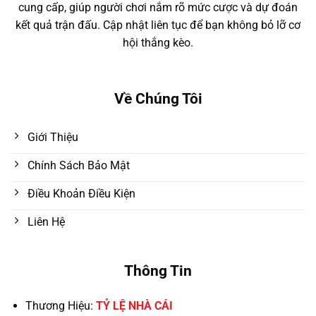
cung cấp, giúp người chơi nắm rõ mức cược và dự đoán
kết quả trận đấu. Cập nhật liên tục để bạn không bỏ lỡ cơ
hội thắng kèo.
Về Chúng Tôi
Giới Thiệu
Chính Sách Bảo Mật
Điều Khoản Điều Kiện
Liên Hệ
Thông Tin
Thương Hiệu:
TỶ LỆ NHÀ CÁI