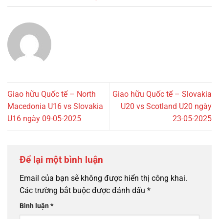
Giao hữu Quốc tế – North
Giao hữu Quốc tế – Slovakia
Macedonia U16 vs Slovakia
U20 vs Scotland U20 ngày
U16 ngày 09-05-2025
23-05-2025
Để lại một bình luận
Email của bạn sẽ không được hiển thị công khai.
Các trường bắt buộc được đánh dấu
*
Bình luận
*