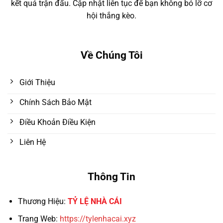
kết quả trận đấu. Cập nhật liên tục để bạn không bỏ lỡ cơ
hội thắng kèo.
Về Chúng Tôi
Giới Thiệu
Chính Sách Bảo Mật
Điều Khoản Điều Kiện
Liên Hệ
Thông Tin
Thương Hiệu:
TỶ LỆ NHÀ CÁI
Trang Web:
https://tylenhacai.xyz