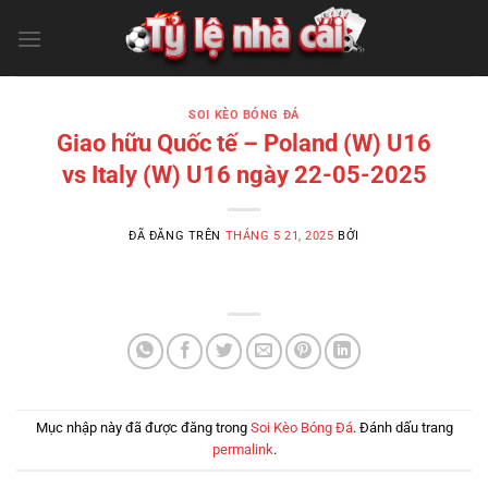
Chuyển
đến
nội
dung
SOI KÈO BÓNG ĐÁ
Giao hữu Quốc tế – Poland (W) U16
vs Italy (W) U16 ngày 22-05-2025
ĐÃ ĐĂNG TRÊN
THÁNG 5 21, 2025
BỞI
Mục nhập này đã được đăng trong
Soi Kèo Bóng Đá
. Đánh dấu trang
permalink
.