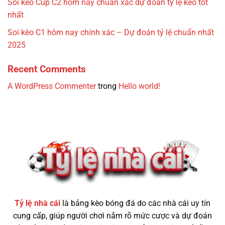
Soi kèo Cup C2 hôm nay chuẩn xác dự đoán tỷ lệ kèo tốt
nhất
Soi kèo C1 hôm nay chính xác – Dự đoán tỷ lệ chuẩn nhất
2025
Recent Comments
A WordPress Commenter
trong
Hello world!
Tỷ lệ nhà cái
là bảng kèo bóng đá do các nhà cái uy tín
cung cấp, giúp người chơi nắm rõ mức cược và dự đoán