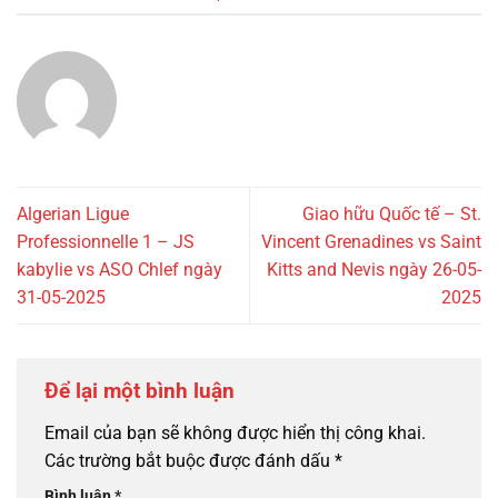
Algerian Ligue
Giao hữu Quốc tế – St.
Professionnelle 1 – JS
Vincent Grenadines vs Saint
kabylie vs ASO Chlef ngày
Kitts and Nevis ngày 26-05-
31-05-2025
2025
Để lại một bình luận
Email của bạn sẽ không được hiển thị công khai.
Các trường bắt buộc được đánh dấu
*
Bình luận
*