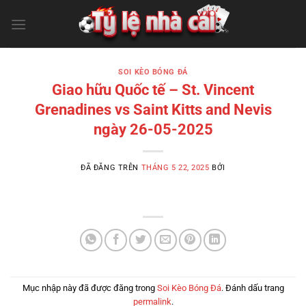
Chuyển
đến
nội
dung
SOI KÈO BÓNG ĐÁ
Giao hữu Quốc tế – St. Vincent
Grenadines vs Saint Kitts and Nevis
ngày 26-05-2025
ĐÃ ĐĂNG TRÊN
THÁNG 5 22, 2025
BỞI
Mục nhập này đã được đăng trong
Soi Kèo Bóng Đá
. Đánh dấu trang
permalink
.