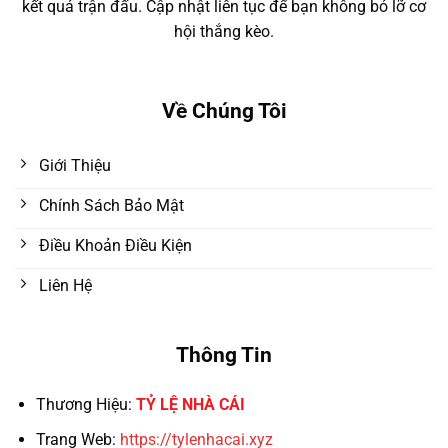
kết quả trận đấu. Cập nhật liên tục để bạn không bỏ lỡ cơ
hội thắng kèo.
Về Chúng Tôi
Giới Thiệu
Chính Sách Bảo Mật
Điều Khoản Điều Kiện
Liên Hệ
Thông Tin
Thương Hiệu:
TỶ LỆ NHÀ CÁI
Trang Web:
https://tylenhacai.xyz