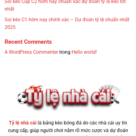
Soi kèo Cup C2 hôm nay chuẩn xác dự đoán tỷ lệ kèo tốt
nhất
Soi kèo C1 hôm nay chính xác – Dự đoán tỷ lệ chuẩn nhất
2025
Recent Comments
A WordPress Commenter
trong
Hello world!
Tỷ lệ nhà cái
là bảng kèo bóng đá do các nhà cái uy tín
cung cấp, giúp người chơi nắm rõ mức cược và dự đoán