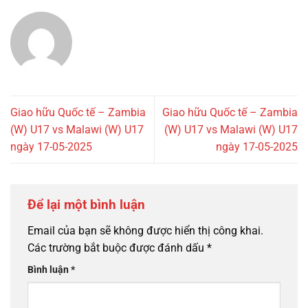
Giao hữu Quốc tế – Zambia
Giao hữu Quốc tế – Zambia
(W) U17 vs Malawi (W) U17
(W) U17 vs Malawi (W) U17
ngày 17-05-2025
ngày 17-05-2025
Để lại một bình luận
Email của bạn sẽ không được hiển thị công khai.
Các trường bắt buộc được đánh dấu
*
Bình luận
*