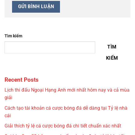
Tìm kiếm
TÌM
KIẾM
Recent Posts
Lịch thi đấu Ngoại Hạng Anh mới nhất hôm nay và cả mùa
giải
Cách tạo tài khoản cá cược bóng đá dễ dàng tại Tỷ lệ nhà
cái
Giải thích tỷ lệ cá cược bóng đá chi tiết chuẩn xác nhất