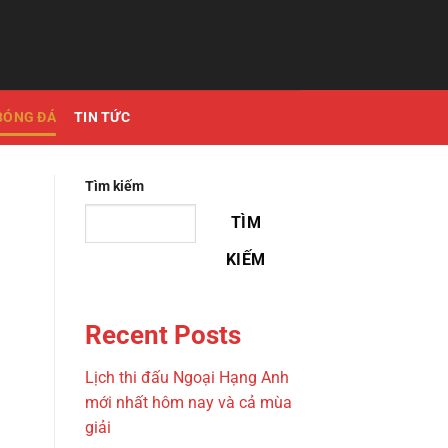
BÓNG ĐÁ
TIN TỨC
Tìm kiếm
TÌM
KIẾM
Recent Posts
Lịch thi đấu Ngoại Hạng Anh
mới nhất hôm nay và cả mùa
giải