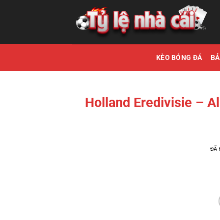
Chuyển
đến
nội
dung
KÈO BÓNG ĐÁ
BẢ
Holland Eredivisie – A
ĐÃ