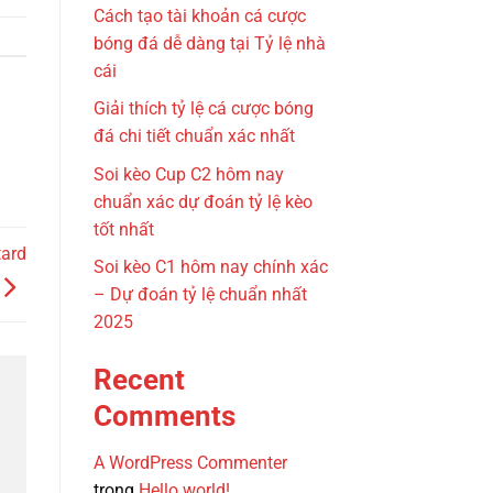
Cách tạo tài khoản cá cược
bóng đá dễ dàng tại Tỷ lệ nhà
cái
Giải thích tỷ lệ cá cược bóng
đá chi tiết chuẩn xác nhất
Soi kèo Cup C2 hôm nay
chuẩn xác dự đoán tỷ lệ kèo
tốt nhất
tard
Soi kèo C1 hôm nay chính xác
– Dự đoán tỷ lệ chuẩn nhất
2025
Recent
Comments
A WordPress Commenter
trong
Hello world!