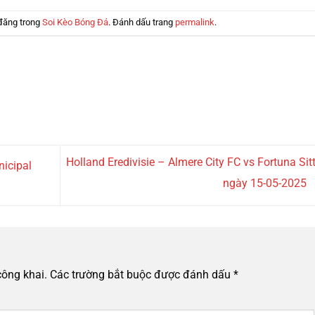
đăng trong
Soi Kèo Bóng Đá
. Đánh dấu trang
permalink
.
Holland Eredivisie – Almere City FC vs Fortuna Sit
nicipal
ngày 15-05-2025
công khai.
Các trường bắt buộc được đánh dấu
*