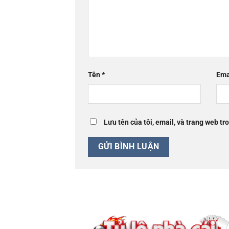
Tên
*
Ema
Lưu tên của tôi, email, và trang web tro