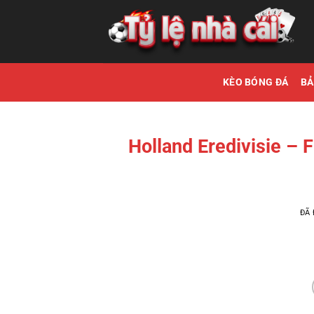
Chuyển
đến
nội
dung
KÈO BÓNG ĐÁ
BẢ
Holland Eredivisie – 
ĐÃ