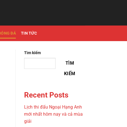
BÓNG ĐÁ
TIN TỨC
Tìm kiếm
TÌM
KIẾM
Recent Posts
Lịch thi đấu Ngoại Hạng Anh
mới nhất hôm nay và cả mùa
giải