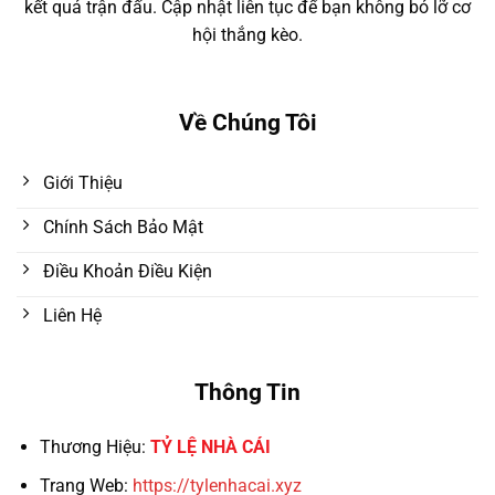
kết quả trận đấu. Cập nhật liên tục để bạn không bỏ lỡ cơ
hội thắng kèo.
Về Chúng Tôi
Giới Thiệu
Chính Sách Bảo Mật
Điều Khoản Điều Kiện
Liên Hệ
Thông Tin
Thương Hiệu:
TỶ LỆ NHÀ CÁI
Trang Web:
https://tylenhacai.xyz