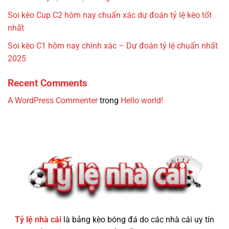
Soi kèo Cup C2 hôm nay chuẩn xác dự đoán tỷ lệ kèo tốt
nhất
Soi kèo C1 hôm nay chính xác – Dự đoán tỷ lệ chuẩn nhất
2025
Recent Comments
A WordPress Commenter
trong
Hello world!
Tỷ lệ nhà cái
là bảng kèo bóng đá do các nhà cái uy tín