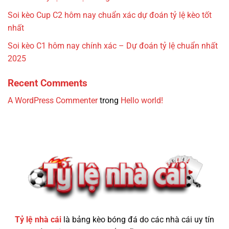
Soi kèo Cup C2 hôm nay chuẩn xác dự đoán tỷ lệ kèo tốt
nhất
Soi kèo C1 hôm nay chính xác – Dự đoán tỷ lệ chuẩn nhất
2025
Recent Comments
A WordPress Commenter
trong
Hello world!
Tỷ lệ nhà cái
là bảng kèo bóng đá do các nhà cái uy tín