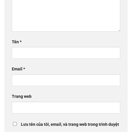
Tên
*
Email
*
Trang web
Lưu tên của tôi, email, và trang web trong trình duyệt