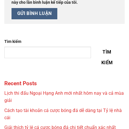
này cho lần bình luận kế tiếp của tôi.
Tìm kiếm
TÌM
KIẾM
Recent Posts
Lịch thi đấu Ngoại Hạng Anh mới nhất hôm nay và cả mùa
giải
Cách tạo tài khoản cá cược bóng đá dễ dàng tại Tỷ lệ nhà
cái
Giải thích tỷ lệ cá cược bóng đá chi tiết chuẩn xác nhất