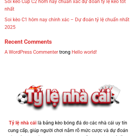
Soi kèo Cup C2 hôm nay chuẩn xác dự đoán tỷ lệ kèo tốt
nhất
Soi kèo C1 hôm nay chính xác – Dự đoán tỷ lệ chuẩn nhất
2025
Recent Comments
A WordPress Commenter
trong
Hello world!
Tỷ lệ nhà cái
là bảng kèo bóng đá do các nhà cái uy tín
cung cấp, giúp người chơi nắm rõ mức cược và dự đoán