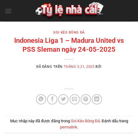
Chuyển
đến
nội
dung
SOI KÈO BÓNG ĐÁ
Indonesia Liga 1 – Madura United vs
PSS Sleman ngày 24-05-2025
ĐÃ ĐĂNG TRÊN
THÁNG 5 21, 2025
BỞI
Mục nhập này đã được đăng trong
Soi Kèo Bóng Đá
. Đánh dấu trang
permalink
.