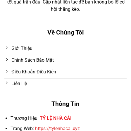
kết quả trận đấu. Cập nhật liên tục để bạn không bỏ lỡ cơ
hội thắng kèo.
Về Chúng Tôi
Giới Thiệu
Chính Sách Bảo Mật
Điều Khoản Điều Kiện
Liên Hệ
Thông Tin
Thương Hiệu:
TỶ LỆ NHÀ CÁI
Trang Web:
https://tylenhacai.xyz