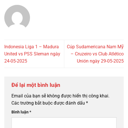
Indonesia Liga 1 – Madura
Cúp Sudamericana Nam Mỹ
United vs PSS Sleman ngày
– Cruzeiro vs Club Atlético
24-05-2025
Unión ngày 29-05-2025
Để lại một bình luận
Email của bạn sẽ không được hiển thị công khai.
Các trường bắt buộc được đánh dấu
*
Bình luận
*