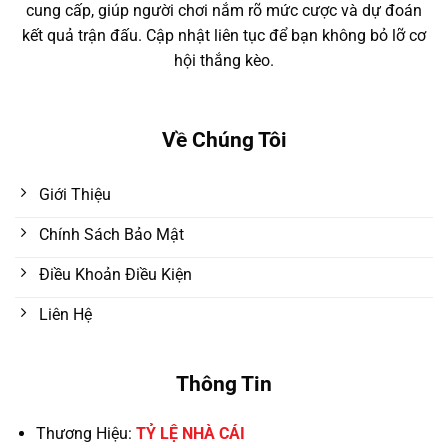
cung cấp, giúp người chơi nắm rõ mức cược và dự đoán
kết quả trận đấu. Cập nhật liên tục để bạn không bỏ lỡ cơ
hội thắng kèo.
Về Chúng Tôi
Giới Thiệu
Chính Sách Bảo Mật
Điều Khoản Điều Kiện
Liên Hệ
Thông Tin
Thương Hiệu:
TỶ LỆ NHÀ CÁI