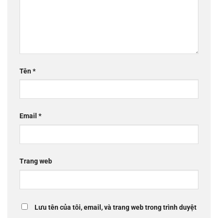
Tên
*
Email
*
Trang web
Lưu tên của tôi, email, và trang web trong trình duyệt