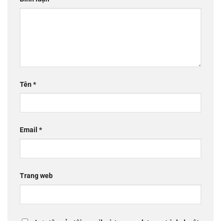
Tên
*
Email
*
Trang web