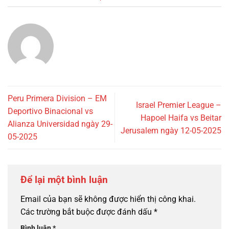
Peru Primera Division – EM
Israel Premier League –
Deportivo Binacional vs
Hapoel Haifa vs Beitar
Alianza Universidad ngày 29-
Jerusalem ngày 12-05-2025
05-2025
Để lại một bình luận
Email của bạn sẽ không được hiển thị công khai.
Các trường bắt buộc được đánh dấu
*
Bình luận
*