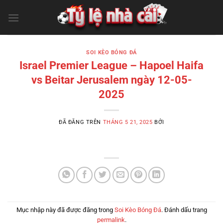
Chuyển
đến
nội
dung
SOI KÈO BÓNG ĐÁ
Israel Premier League – Hapoel Haifa
vs Beitar Jerusalem ngày 12-05-
2025
ĐÃ ĐĂNG TRÊN
THÁNG 5 21, 2025
BỞI
Mục nhập này đã được đăng trong
Soi Kèo Bóng Đá
. Đánh dấu trang
permalink
.