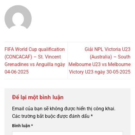
FIFA World Cup qualification
Giải NPL Victoria U23
(CONCACAF) – St. Vincent
(Australia) – South
Grenadines vs Anguilla ngày
Melbourne U23 vs Melbourne
04-06-2025
Victory U23 ngày 30-05-2025
Để lại một bình luận
Email của bạn sẽ không được hiển thị công khai.
Các trường bắt buộc được đánh dấu
*
Bình luận
*