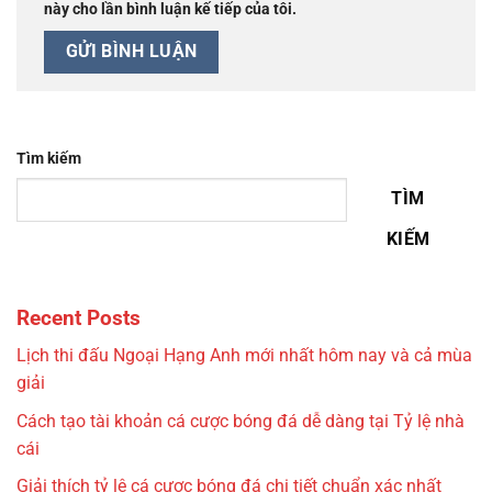
này cho lần bình luận kế tiếp của tôi.
Tìm kiếm
TÌM
KIẾM
Recent Posts
Lịch thi đấu Ngoại Hạng Anh mới nhất hôm nay và cả mùa
giải
Cách tạo tài khoản cá cược bóng đá dễ dàng tại Tỷ lệ nhà
cái
Giải thích tỷ lệ cá cược bóng đá chi tiết chuẩn xác nhất