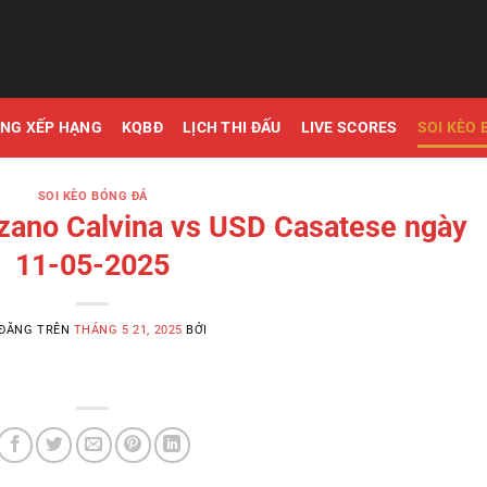
NG XẾP HẠNG
KQBĐ
LỊCH THI ĐẤU
LIVE SCORES
SOI KÈO 
SOI KÈO BÓNG ĐÁ
nzano Calvina vs USD Casatese ngày
11-05-2025
 ĐĂNG TRÊN
THÁNG 5 21, 2025
BỞI