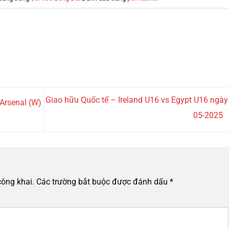
Giao hữu Quốc tế – Ireland U16 vs Egypt U16 ngày
rsenal (W)
05-2025
công khai.
Các trường bắt buộc được đánh dấu
*