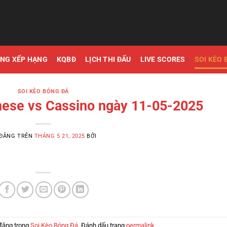
NG XẾP HẠNG
KQBĐ
LỊCH THI ĐẤU
LIVE SCORES
SOI KÈO 
SOI KÈO BÓNG ĐÁ
rnese vs Cassino ngày 11-05-2025
 ĐĂNG TRÊN
THÁNG 5 21, 2025
BỞI
đăng trong
Soi Kèo Bóng Đá
. Đánh dấu trang
permalink
.