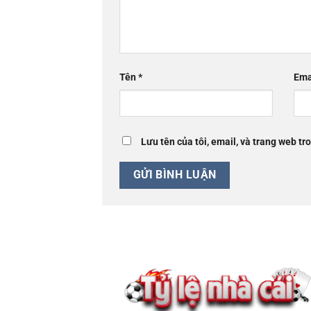
Tên
*
Ema
Lưu tên của tôi, email, và trang web tro