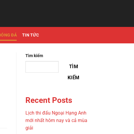
BÓNG ĐÁ
TIN TỨC
Tìm kiếm
TÌM
KIẾM
Recent Posts
Lịch thi đấu Ngoại Hạng Anh
mới nhất hôm nay và cả mùa
giải