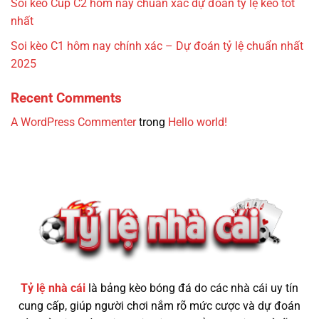
Soi kèo Cup C2 hôm nay chuẩn xác dự đoán tỷ lệ kèo tốt
nhất
Soi kèo C1 hôm nay chính xác – Dự đoán tỷ lệ chuẩn nhất
2025
Recent Comments
A WordPress Commenter
trong
Hello world!
Tỷ lệ nhà cái
là bảng kèo bóng đá do các nhà cái uy tín
cung cấp, giúp người chơi nắm rõ mức cược và dự đoán