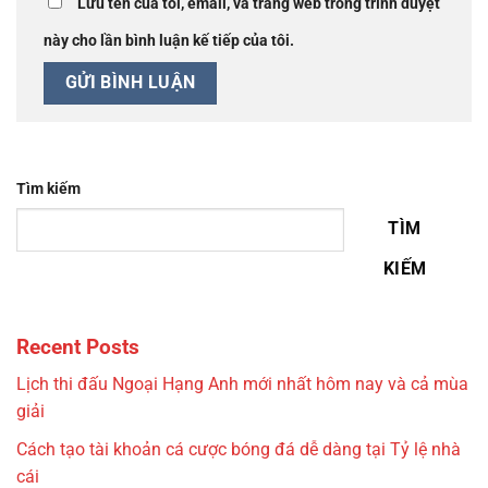
Lưu tên của tôi, email, và trang web trong trình duyệt
này cho lần bình luận kế tiếp của tôi.
Tìm kiếm
TÌM
KIẾM
Recent Posts
Lịch thi đấu Ngoại Hạng Anh mới nhất hôm nay và cả mùa
giải
Cách tạo tài khoản cá cược bóng đá dễ dàng tại Tỷ lệ nhà
cái