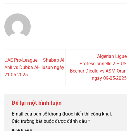
Algerian Ligue
UAE Pro-League – Shabab Al
Professionnelle 2 – US
Ahli vs Dubba Al-Husun ngày
Bechar Djedid vs ASM Oran
21-05-2025
ngày 09-05-2025
Để lại một bình luận
Email của bạn sẽ không được hiển thị công khai.
Các trường bắt buộc được đánh dấu
*
Bình luận
*