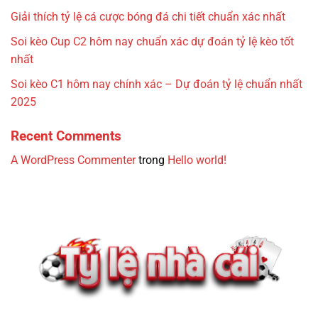
Giải thích tỷ lệ cá cược bóng đá chi tiết chuẩn xác nhất
Soi kèo Cup C2 hôm nay chuẩn xác dự đoán tỷ lệ kèo tốt
nhất
Soi kèo C1 hôm nay chính xác – Dự đoán tỷ lệ chuẩn nhất
2025
Recent Comments
A WordPress Commenter
trong
Hello world!