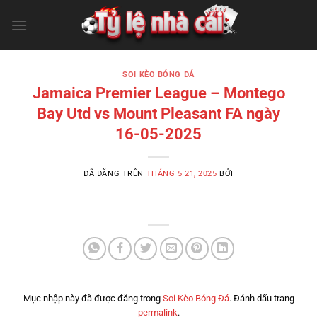
Chuyển
đến
nội
dung
SOI KÈO BÓNG ĐÁ
Jamaica Premier League – Montego
Bay Utd vs Mount Pleasant FA ngày
16-05-2025
ĐÃ ĐĂNG TRÊN
THÁNG 5 21, 2025
BỞI
Mục nhập này đã được đăng trong
Soi Kèo Bóng Đá
. Đánh dấu trang
permalink
.