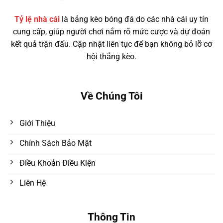
Tỷ lệ nhà cái
là bảng kèo bóng đá do các nhà cái uy tín
cung cấp, giúp người chơi nắm rõ mức cược và dự đoán
kết quả trận đấu. Cập nhật liên tục để bạn không bỏ lỡ cơ
hội thắng kèo.
Về Chúng Tôi
Giới Thiệu
Chính Sách Bảo Mật
Điều Khoản Điều Kiện
Liên Hệ
Thông Tin