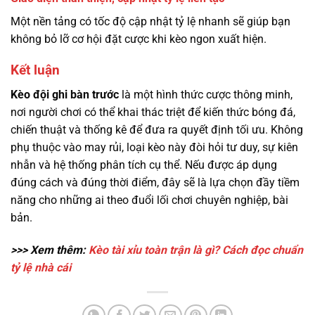
Một nền tảng có tốc độ cập nhật tỷ lệ nhanh sẽ giúp bạn
không bỏ lỡ cơ hội đặt cược khi kèo ngon xuất hiện.
Kết luận
Kèo đội ghi bàn trước
là một hình thức cược thông minh,
nơi người chơi có thể khai thác triệt để kiến thức bóng đá,
chiến thuật và thống kê để đưa ra quyết định tối ưu. Không
phụ thuộc vào may rủi, loại kèo này đòi hỏi tư duy, sự kiên
nhẫn và hệ thống phân tích cụ thể. Nếu được áp dụng
đúng cách và đúng thời điểm, đây sẽ là lựa chọn đầy tiềm
năng cho những ai theo đuổi lối chơi chuyên nghiệp, bài
bản.
>>> Xem thêm:
Kèo tài xỉu toàn trận là gì? Cách đọc chuẩn
tỷ lệ nhà cái