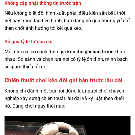
Không cập nhật thông tin trước trận
Nếu không biết đội hình xuất phát, điều kiện sân bãi, thời
tiết hay trọng tài điều hành, bạn đang bỏ qua những yếu tố
then chốt ảnh hưởng tới kết quả kèo.
Bỏ qua tỷ lệ từ nhà cái
Mỗi nhà cái có cách định giá
kèo đội ghi bàn trước
khác
nhau. So sánh và chọn lựa nơi có tỷ lệ ổn định, minh bạch
sẽ giảm thiểu rủi ro.
Chiến thuật chơi kèo đội ghi bàn trước lâu dài
Không chỉ đánh một trận rồi dừng lại, người chơi chuyên
nghiệp xây dựng chiến thuật lâu dài và kỷ luật theo đuổi
nó. Cùng chơi ngay thôi nào: