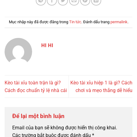
Mục nhập này đã được đăng trong
Tin tức
. Đánh dấu trang
permalink
.
HI HI
Kèo tài xỉu toàn trận là gì?
Kèo tài xỉu hiệp 1 là gì? Cách
Cách đọc chuẩn tỷ lệ nhà cái
chơi và mẹo thắng dễ hiểu
Để lại một bình luận
Email của bạn sẽ không được hiển thị công khai.
Các trường bắt buộc được đánh dấu
*