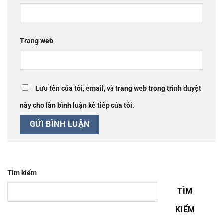
Trang web
Lưu tên của tôi, email, và trang web trong trình duyệt
này cho lần bình luận kế tiếp của tôi.
Tìm kiếm
TÌM
KIẾM