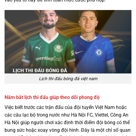
Lịch thi đấu bóng đá việt nam
Nắm bắt lịch thi đấu giúp theo dõi phong độ
Việc biết trước các trận đấu của đội tuyển Việt Nam hoặc
các câu lạc bộ trong nước như Hà Nội FC, Viettel, Công An
Hà Nội giúp người chơi xác định thời điểm đội bóng có thể
bung sức hoặc xoay vòng đội hình. Đây là một chỉ số quan