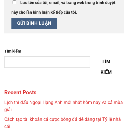
Lưu tên của tôi, email, và trang web trong trình duyệt
này cho lần bình luận kế tiếp của tôi.
Tìm kiếm
TÌM
KIẾM
Recent Posts
Lịch thi đấu Ngoại Hạng Anh mới nhất hôm nay và cả mùa
giải
Cách tạo tài khoản cá cược bóng đá dễ dàng tại Tỷ lệ nhà
cái