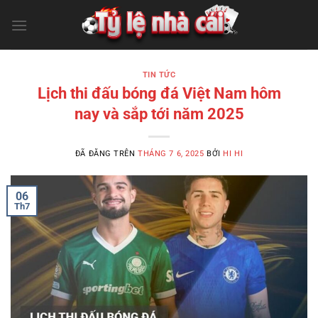
Chuyển
đến
nội
dung
TIN TỨC
Lịch thi đấu bóng đá Việt Nam hôm
nay và sắp tới năm 2025
ĐÃ ĐĂNG TRÊN
THÁNG 7 6, 2025
BỞI
HI HI
06
Th7