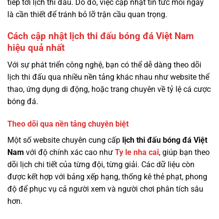
tiếp tới lịch thi đấu. Do đó, việc cập nhật tin tức mỗi ngày
là cần thiết để tránh bỏ lỡ trận cầu quan trọng.
Cách cập nhật lịch thi đấu bóng đá Việt Nam
hiệu quả nhất
Với sự phát triển công nghệ, bạn có thể dễ dàng theo dõi
lịch thi đấu qua nhiều nền tảng khác nhau như website thể
thao, ứng dụng di động, hoặc trang chuyên về tỷ lệ cá cược
bóng đá.
Theo dõi qua nền tảng chuyên biệt
Một số website chuyên cung cấp
lịch thi đấu bóng đá Việt
Nam
với độ chính xác cao như
Ty le nha cai
, giúp bạn theo
dõi lịch chi tiết của từng đội, từng giải. Các dữ liệu còn
được kết hợp với bảng xếp hạng, thống kê thẻ phạt, phong
độ để phục vụ cả người xem và người chơi phân tích sâu
hơn.