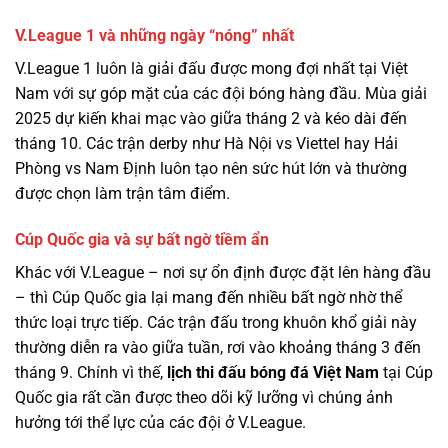
V.League 1 và những ngày “nóng” nhất
V.League 1 luôn là giải đấu được mong đợi nhất tại Việt
Nam với sự góp mặt của các đội bóng hàng đầu. Mùa giải
2025 dự kiến khai mạc vào giữa tháng 2 và kéo dài đến
tháng 10. Các trận derby như Hà Nội vs Viettel hay Hải
Phòng vs Nam Định luôn tạo nên sức hút lớn và thường
được chọn làm trận tâm điểm.
Cúp Quốc gia và sự bất ngờ tiềm ẩn
Khác với V.League – nơi sự ổn định được đặt lên hàng đầu
– thì Cúp Quốc gia lại mang đến nhiều bất ngờ nhờ thể
thức loại trực tiếp. Các trận đấu trong khuôn khổ giải này
thường diễn ra vào giữa tuần, rơi vào khoảng tháng 3 đến
tháng 9. Chính vì thế,
lịch thi đấu bóng đá Việt Nam
tại Cúp
Quốc gia rất cần được theo dõi kỹ lưỡng vì chúng ảnh
hưởng tới thể lực của các đội ở V.League.