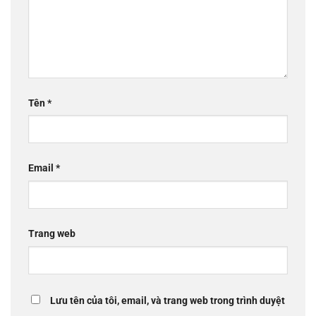
Tên
*
Email
*
Trang web
Lưu tên của tôi, email, và trang web trong trình duyệt