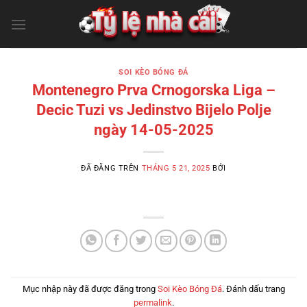
Chuyển
đến
nội
dung
SOI KÈO BÓNG ĐÁ
Montenegro Prva Crnogorska Liga –
Decic Tuzi vs Jedinstvo Bijelo Polje
ngày 14-05-2025
ĐÃ ĐĂNG TRÊN
THÁNG 5 21, 2025
BỞI
Mục nhập này đã được đăng trong
Soi Kèo Bóng Đá
. Đánh dấu trang
permalink
.