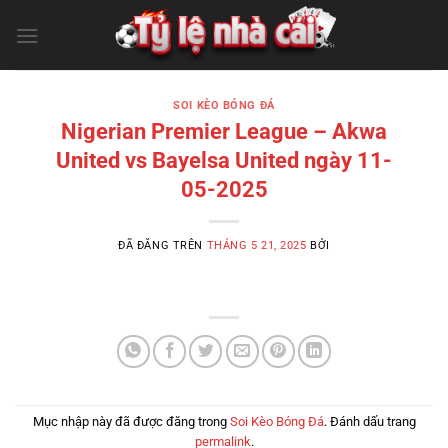
Chuyển
đến
nội
dung
SOI KÈO BÓNG ĐÁ
Nigerian Premier League – Akwa
United vs Bayelsa United ngày 11-
05-2025
ĐÃ ĐĂNG TRÊN
THÁNG 5 21, 2025
BỞI
Mục nhập này đã được đăng trong
Soi Kèo Bóng Đá
. Đánh dấu trang
permalink
.