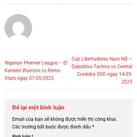
Cúp Libertadores Nam Mỹ –
Nigerian Premier League – El
Deportivo Tachira vs Central
Kanemi Warriors vs Remo
Cordoba SDE ngày 14-05-
Stars ngày 07-05-2025
2025
Để lại một bình luận
Email của bạn sẽ không được hiển thị công khai.
Các trường bắt buộc được đánh dấu
*
Bình luận
*