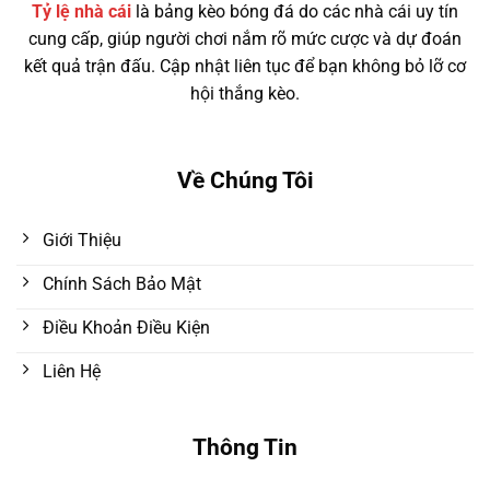
Tỷ lệ nhà cái
là bảng kèo bóng đá do các nhà cái uy tín
cung cấp, giúp người chơi nắm rõ mức cược và dự đoán
kết quả trận đấu. Cập nhật liên tục để bạn không bỏ lỡ cơ
hội thắng kèo.
Về Chúng Tôi
Giới Thiệu
Chính Sách Bảo Mật
Điều Khoản Điều Kiện
Liên Hệ
Thông Tin