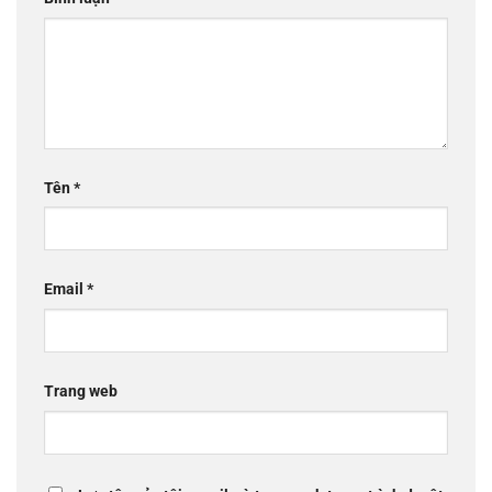
Tên
*
Email
*
Trang web