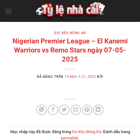
Chuyển
đến
nội
dung
SOI KÈO BÓNG ĐÁ
Nigerian Premier League – El Kanemi
Warriors vs Remo Stars ngày 07-05-
2025
ĐÃ ĐĂNG TRÊN
THÁNG 5 21, 2025
BỞI
Mục nhập này đã được đăng trong
Soi Kèo Bóng Đá
. Đánh dấu trang
permalink
.