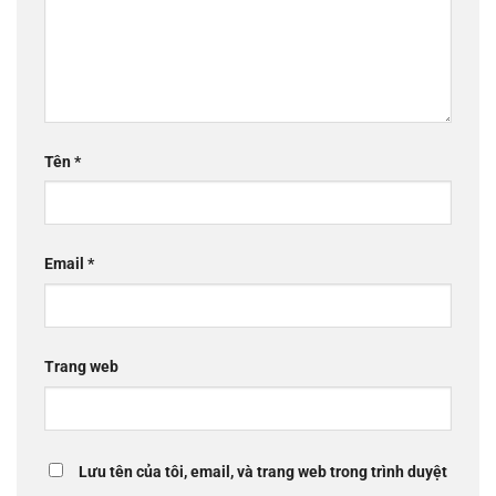
Tên
*
Email
*
Trang web
Lưu tên của tôi, email, và trang web trong trình duyệt