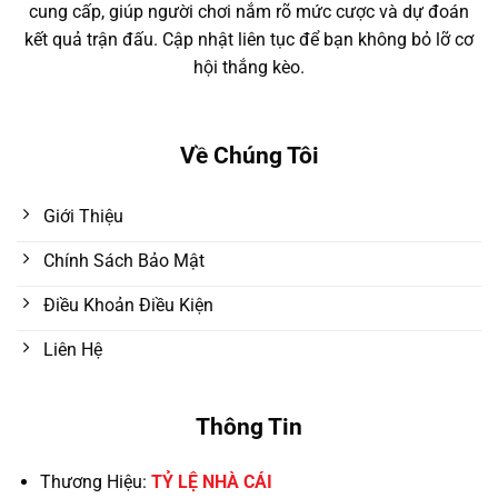
cung cấp, giúp người chơi nắm rõ mức cược và dự đoán
kết quả trận đấu. Cập nhật liên tục để bạn không bỏ lỡ cơ
hội thắng kèo.
Về Chúng Tôi
Giới Thiệu
Chính Sách Bảo Mật
Điều Khoản Điều Kiện
Liên Hệ
Thông Tin
Thương Hiệu:
TỶ LỆ NHÀ CÁI