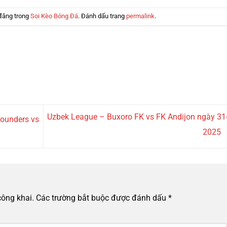
đăng trong
Soi Kèo Bóng Đá
. Đánh dấu trang
permalink
.
Uzbek League – Buxoro FK vs FK Andijon ngày 31
Sounders vs
2025
công khai.
Các trường bắt buộc được đánh dấu
*