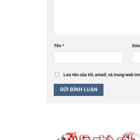
Tên
*
Ema
Lưu tên của tôi, email, và trang web tro