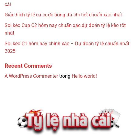
cái
Giải thích tỷ lệ cá cược bóng đá chi tiết chuẩn xác nhất
Soi kèo Cup C2 hôm nay chuẩn xác dự đoán tỷ lệ kèo tốt
nhất
Soi kèo C1 hôm nay chính xác – Dự đoán tỷ lệ chuẩn nhất
2025
Recent Comments
A WordPress Commenter
trong
Hello world!