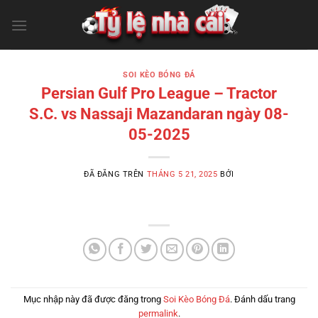
Chuyển
đến
nội
dung
SOI KÈO BÓNG ĐÁ
Persian Gulf Pro League – Tractor
S.C. vs Nassaji Mazandaran ngày 08-
05-2025
ĐÃ ĐĂNG TRÊN
THÁNG 5 21, 2025
BỞI
Mục nhập này đã được đăng trong
Soi Kèo Bóng Đá
. Đánh dấu trang
permalink
.