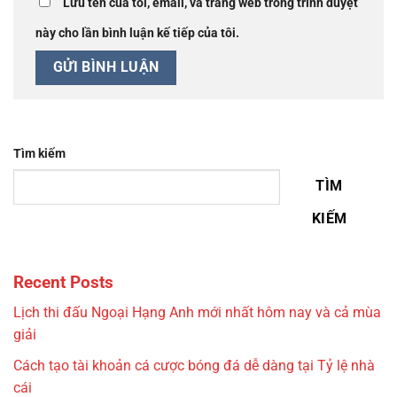
Lưu tên của tôi, email, và trang web trong trình duyệt
này cho lần bình luận kế tiếp của tôi.
Tìm kiếm
TÌM
KIẾM
Recent Posts
Lịch thi đấu Ngoại Hạng Anh mới nhất hôm nay và cả mùa
giải
Cách tạo tài khoản cá cược bóng đá dễ dàng tại Tỷ lệ nhà
cái