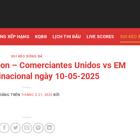
NG XẾP HẠNG
KQBĐ
LỊCH THI ĐẤU
LIVE SCORES
SOI KÈO 
SOI KÈO BÓNG ĐÁ
sion – Comerciantes Unidos vs EM
inacional ngày 10-05-2025
 ĐĂNG TRÊN
THÁNG 5 21, 2025
BỞI