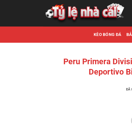
Chuyển
đến
nội
dung
KÈO BÓNG ĐÁ
BẢ
Peru Primera Divi
Deportivo B
ĐÃ