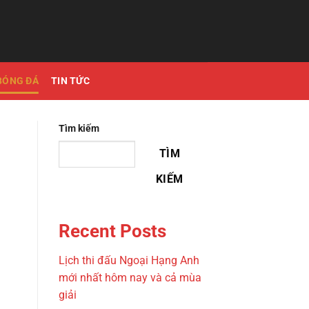
BÓNG ĐÁ
TIN TỨC
Tìm kiếm
TÌM
KIẾM
Recent Posts
Lịch thi đấu Ngoại Hạng Anh
mới nhất hôm nay và cả mùa
giải