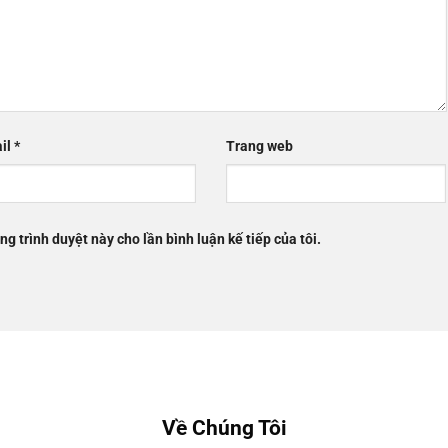
il
*
Trang web
ng trình duyệt này cho lần bình luận kế tiếp của tôi.
Về Chúng Tôi