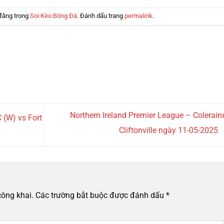
đăng trong
Soi Kèo Bóng Đá
. Đánh dấu trang
permalink
.
Northern Ireland Premier League – Colerain
(W) vs Fort
Cliftonville ngày 11-05-2025
công khai.
Các trường bắt buộc được đánh dấu
*