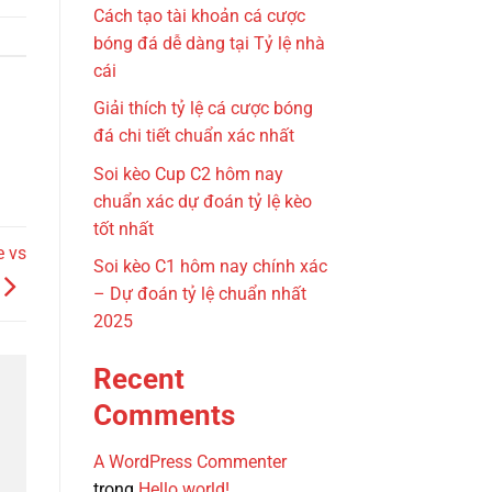
Cách tạo tài khoản cá cược
bóng đá dễ dàng tại Tỷ lệ nhà
cái
Giải thích tỷ lệ cá cược bóng
đá chi tiết chuẩn xác nhất
Soi kèo Cup C2 hôm nay
chuẩn xác dự đoán tỷ lệ kèo
tốt nhất
e vs
Soi kèo C1 hôm nay chính xác
– Dự đoán tỷ lệ chuẩn nhất
2025
Recent
Comments
A WordPress Commenter
trong
Hello world!