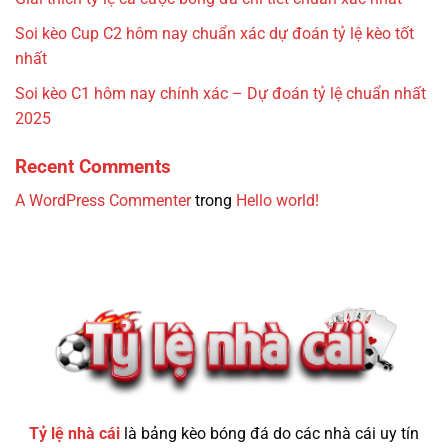
Soi kèo Cup C2 hôm nay chuẩn xác dự đoán tỷ lệ kèo tốt
nhất
Soi kèo C1 hôm nay chính xác – Dự đoán tỷ lệ chuẩn nhất
2025
Recent Comments
A WordPress Commenter
trong
Hello world!
Tỷ lệ nhà cái
là bảng kèo bóng đá do các nhà cái uy tín