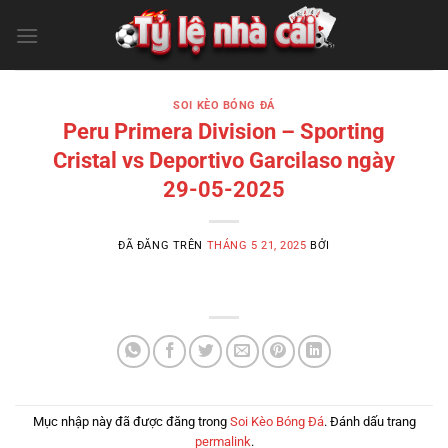
Chuyển
đến
nội
dung
SOI KÈO BÓNG ĐÁ
Peru Primera Division – Sporting
Cristal vs Deportivo Garcilaso ngày
29-05-2025
ĐÃ ĐĂNG TRÊN
THÁNG 5 21, 2025
BỞI
Mục nhập này đã được đăng trong
Soi Kèo Bóng Đá
. Đánh dấu trang
permalink
.