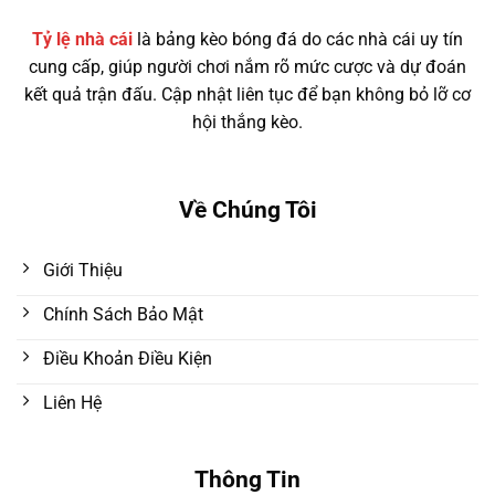
Tỷ lệ nhà cái
là bảng kèo bóng đá do các nhà cái uy tín
cung cấp, giúp người chơi nắm rõ mức cược và dự đoán
kết quả trận đấu. Cập nhật liên tục để bạn không bỏ lỡ cơ
hội thắng kèo.
Về Chúng Tôi
Giới Thiệu
Chính Sách Bảo Mật
Điều Khoản Điều Kiện
Liên Hệ
Thông Tin