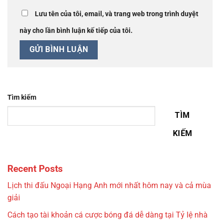
Lưu tên của tôi, email, và trang web trong trình duyệt
này cho lần bình luận kế tiếp của tôi.
Tìm kiếm
TÌM
KIẾM
Recent Posts
Lịch thi đấu Ngoại Hạng Anh mới nhất hôm nay và cả mùa
giải
Cách tạo tài khoản cá cược bóng đá dễ dàng tại Tỷ lệ nhà