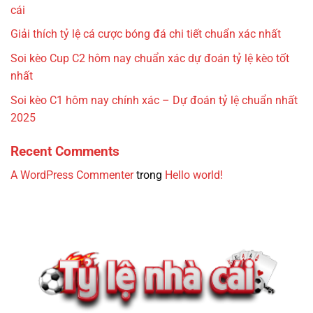
cái
Giải thích tỷ lệ cá cược bóng đá chi tiết chuẩn xác nhất
Soi kèo Cup C2 hôm nay chuẩn xác dự đoán tỷ lệ kèo tốt
nhất
Soi kèo C1 hôm nay chính xác – Dự đoán tỷ lệ chuẩn nhất
2025
Recent Comments
A WordPress Commenter
trong
Hello world!