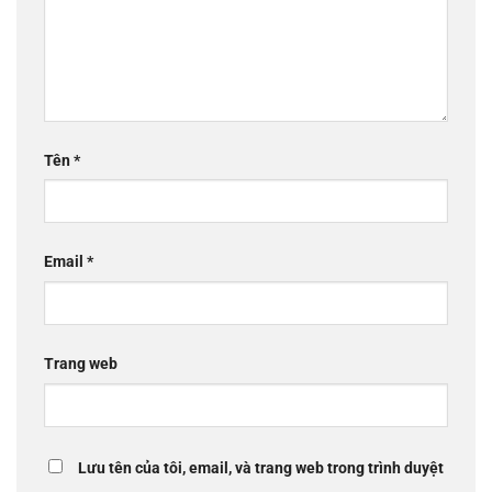
Tên
*
Email
*
Trang web
Lưu tên của tôi, email, và trang web trong trình duyệt