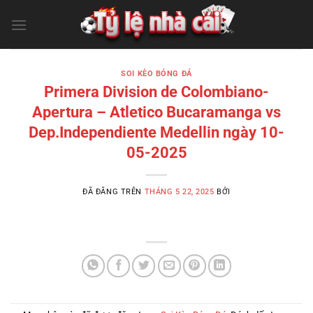
Chuyển
đến
nội
dung
SOI KÈO BÓNG ĐÁ
Primera Division de Colombiano-
Apertura – Atletico Bucaramanga vs
Dep.Independiente Medellin ngày 10-
05-2025
ĐÃ ĐĂNG TRÊN
THÁNG 5 22, 2025
BỞI