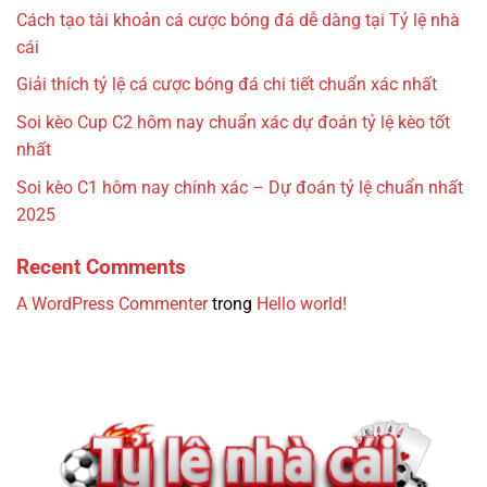
Cách tạo tài khoản cá cược bóng đá dễ dàng tại Tỷ lệ nhà
cái
Giải thích tỷ lệ cá cược bóng đá chi tiết chuẩn xác nhất
Soi kèo Cup C2 hôm nay chuẩn xác dự đoán tỷ lệ kèo tốt
nhất
Soi kèo C1 hôm nay chính xác – Dự đoán tỷ lệ chuẩn nhất
2025
Recent Comments
A WordPress Commenter
trong
Hello world!