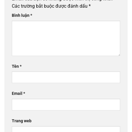
Các trường bắt buộc được đánh dấu
*
Bình luận
*
Tên
*
Email
*
Trang web