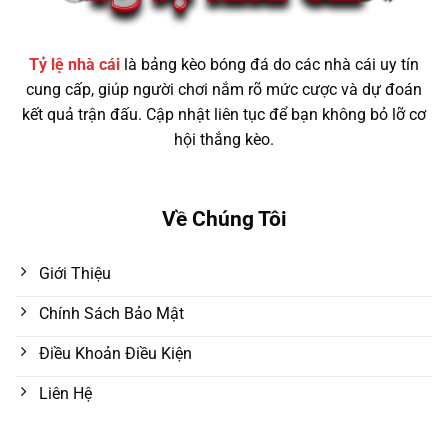
Tỷ lệ nhà cái
là bảng kèo bóng đá do các nhà cái uy tín
cung cấp, giúp người chơi nắm rõ mức cược và dự đoán
kết quả trận đấu. Cập nhật liên tục để bạn không bỏ lỡ cơ
hội thắng kèo.
Về Chúng Tôi
Giới Thiệu
Chính Sách Bảo Mật
Điều Khoản Điều Kiện
Liên Hệ