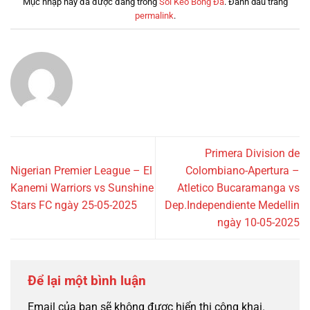
Mục nhập này đã được đăng trong
Soi Kèo Bóng Đá
. Đánh dấu trang
permalink
.
Primera Division de
Nigerian Premier League – El
Colombiano-Apertura –
Kanemi Warriors vs Sunshine
Atletico Bucaramanga vs
Stars FC ngày 25-05-2025
Dep.Independiente Medellin
ngày 10-05-2025
Để lại một bình luận
Email của bạn sẽ không được hiển thị công khai.