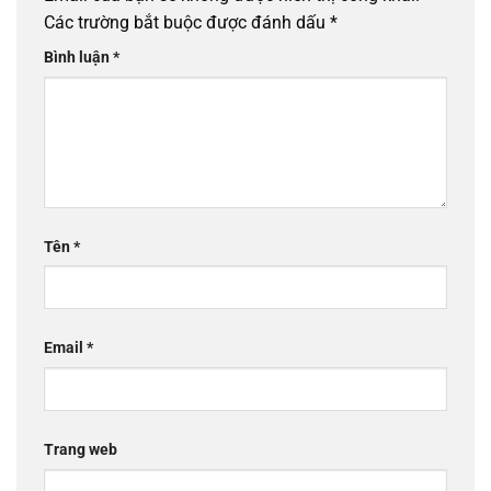
Các trường bắt buộc được đánh dấu
*
Bình luận
*
Tên
*
Email
*
Trang web