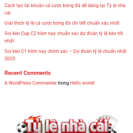
Cách tạo tài khoản cá cược bóng đá dễ dàng tại Tỷ lệ nhà
cái
Giải thích tỷ lệ cá cược bóng đá chi tiết chuẩn xác nhất
Soi kèo Cup C2 hôm nay chuẩn xác dự đoán tỷ lệ kèo tốt
nhất
Soi kèo C1 hôm nay chính xác – Dự đoán tỷ lệ chuẩn nhất
2025
Recent Comments
A WordPress Commenter
trong
Hello world!