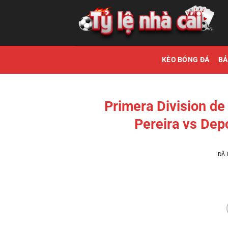
Chuyển
đến
nội
dung
KÈO BÓNG ĐÁ
BẢ
Primera Division d
Pereira vs Dep
ĐÃ