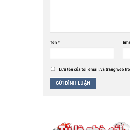
Tên
*
Ema
Lưu tên của tôi, email, và trang web tro