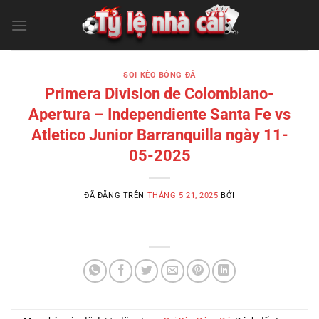
Chuyển
đến
nội
dung
SOI KÈO BÓNG ĐÁ
Primera Division de Colombiano-
Apertura – Independiente Santa Fe vs
Atletico Junior Barranquilla ngày 11-
05-2025
ĐÃ ĐĂNG TRÊN
THÁNG 5 21, 2025
BỞI