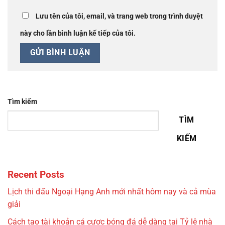
Lưu tên của tôi, email, và trang web trong trình duyệt
này cho lần bình luận kế tiếp của tôi.
Tìm kiếm
TÌM
KIẾM
Recent Posts
Lịch thi đấu Ngoại Hạng Anh mới nhất hôm nay và cả mùa
giải
Cách tạo tài khoản cá cược bóng đá dễ dàng tại Tỷ lệ nhà