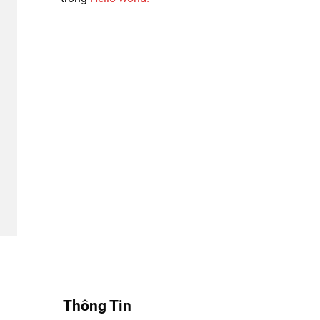
Thông Tin