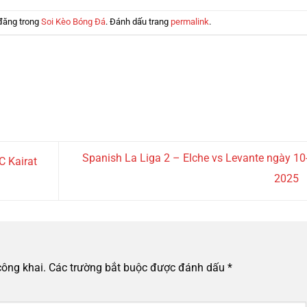
đăng trong
Soi Kèo Bóng Đá
. Đánh dấu trang
permalink
.
Spanish La Liga 2 – Elche vs Levante ngày 10
C Kairat
2025
công khai.
Các trường bắt buộc được đánh dấu
*