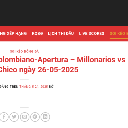
NG XẾP HẠNG
KQBĐ
LỊCH THI ĐẤU
LIVE SCORES
SOI KÈO 
SOI KÈO BÓNG ĐÁ
olombiano-Apertura – Millonarios vs
Chico ngày 26-05-2025
 ĐĂNG TRÊN
THÁNG 5 21, 2025
BỞI