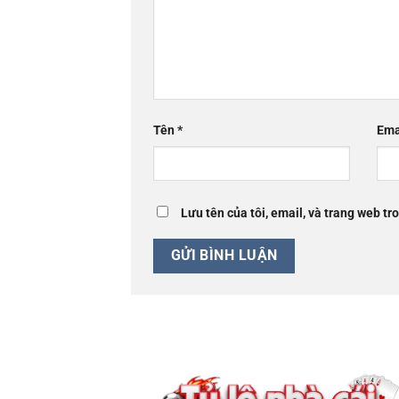
Tên
*
Ema
Lưu tên của tôi, email, và trang web tro