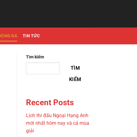
BÓNG ĐÁ
TIN TỨC
Tìm kiếm
TÌM
KIẾM
Recent Posts
Lịch thi đấu Ngoại Hạng Anh
mới nhất hôm nay và cả mùa
giải