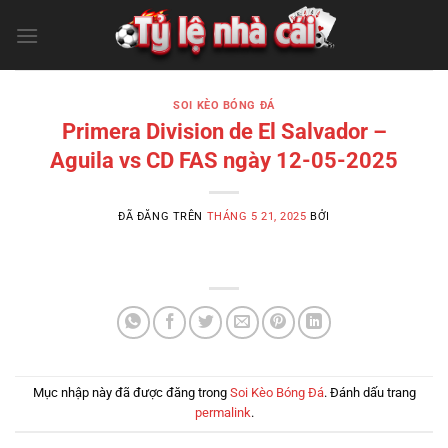
Chuyển
đến
nội
dung
SOI KÈO BÓNG ĐÁ
Primera Division de El Salvador –
Aguila vs CD FAS ngày 12-05-2025
ĐÃ ĐĂNG TRÊN
THÁNG 5 21, 2025
BỞI
Mục nhập này đã được đăng trong
Soi Kèo Bóng Đá
. Đánh dấu trang
permalink
.