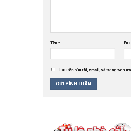
Tên
*
Ema
Lưu tên của tôi, email, và trang web tro