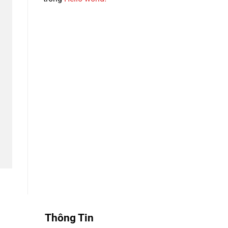
Thông Tin