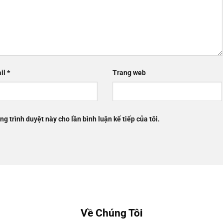
il
*
Trang web
ng trình duyệt này cho lần bình luận kế tiếp của tôi.
Về Chúng Tôi