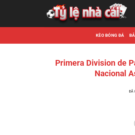
Chuyển
đến
nội
dung
KÈO BÓNG ĐÁ
BẢ
Primera Division de P
Nacional A
ĐÃ